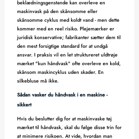
beklædningsgenstande kan overleve en
maskinvask på den skånsomme eller
skånsomme cyklus med koldt vand
- men dette
kommer med en reel risiko. Plejemærker er
juridisk konservative; fabrikanter sætter dem til
den mest forsigtige standard for at undgå
ansvar. I praksis vil en let struktureret uldtrøje
mærket "kun håndvask" ofte overleve en kold,
skånsom maskincyklus uden skader. En
silkebluse må ikke.
Sådan vasker du håndvask i en maskine -
sikkert
Hvis du beslutter dig for at maskinvaske tøj
mærket til håndvask, skal du følge disse trin for
at minimere risikoen. At vide, hvordan man