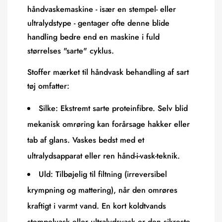
håndvaskemaskine - især en stempel- eller
ultralydstype - gentager ofte denne blide
handling bedre end en maskine i fuld
størrelses "sarte" cyklus.
Stoffer mærket til håndvask behandling af sart
tøj omfatter:
Silke:
Ekstremt sarte proteinfibre. Selv blid
mekanisk omrøring kan forårsage hakker eller
tab af glans. Vaskes bedst med et
ultralydsapparat eller ren hånd-i-vask-teknik.
Uld:
Tilbøjelig til filtning (irreversibel
krympning og mattering), når den omrøres
kraftigt i varmt vand. En kort koldtvands
stempelvask eller ultralydsvask er den sikreste