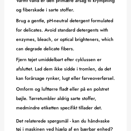
Varmt vand er den primære årsag til krympning
og fiberskade i sarte stoffer.
Brug a gentle, pH-neutral detergent formulated
for delicates. Avoid standard detergents with
enzymes, bleach, or optical brighteners, which
can degrade delicate fibers.
Fjern tøjet umiddelbart efter cyklussen er
afsluttet. Lad dem ikke sidde i tromlen, da det
kan forårsage rynker, lugt eller farveoverførsel.
Omform og lufttørre fladt eller på en polstret
bøjle. Tørretumbler aldrig sarte stoffer,
medmindre etiketten specifikt tillader det.
Det relaterede spørgsmål -
kan du håndvaske
tøj i maskinen ved hjælp af en bærbar enhed?