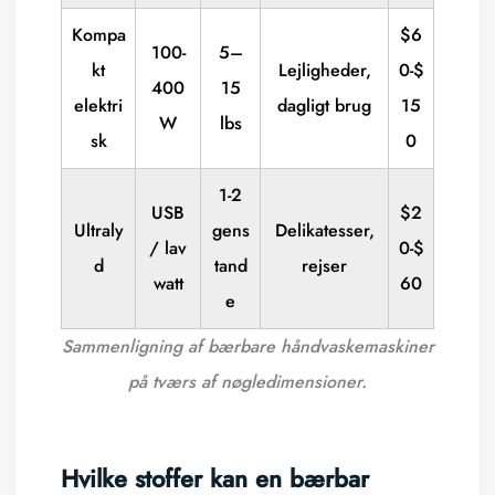
Kompa
$6
100-
5–
kt
Lejligheder,
0-$
400
15
elektri
dagligt brug
15
W
lbs
sk
0
1-2
USB
$2
Ultraly
gens
Delikatesser,
/ lav
0-$
d
tand
rejser
watt
60
e
Sammenligning af bærbare håndvaskemaskiner
på tværs af nøgledimensioner.
Hvilke stoffer kan en bærbar