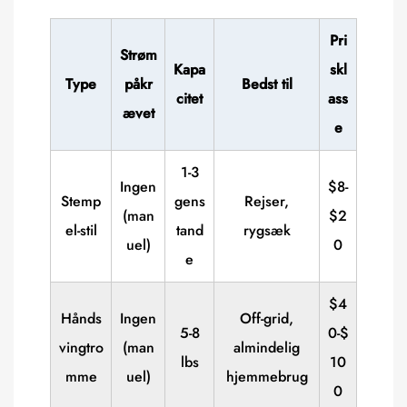
Pri
Strøm
Kapa
skl
Type
påkr
Bedst til
citet
ass
ævet
e
1-3
Ingen
$8-
Stemp
gens
Rejser,
(man
$2
el-stil
tand
rygsæk
uel)
0
e
$4
Hånds
Ingen
Off-grid,
5-8
0-$
vingtro
(man
almindelig
lbs
10
mme
uel)
hjemmebrug
0