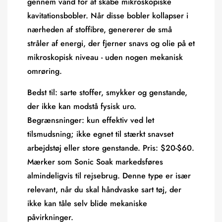
gennem vand for at skabe mikroskopiske
kavitationsbobler. Når disse bobler kollapser i
nærheden af ​​stoffibre, genererer de små
stråler af energi, der fjerner snavs og olie på et
mikroskopisk niveau - uden nogen mekanisk
omrøring.
Bedst til:
sarte stoffer, smykker og genstande,
der ikke kan modstå fysisk uro.
Begrænsninger:
kun effektiv ved let
tilsmudsning; ikke egnet til stærkt snavset
arbejdstøj eller store genstande.
Pris:
$20-$60.
Mærker som Sonic Soak markedsføres
almindeligvis til rejsebrug. Denne type er især
relevant, når du skal håndvaske sart tøj, der
ikke kan tåle selv blide mekaniske
påvirkninger.