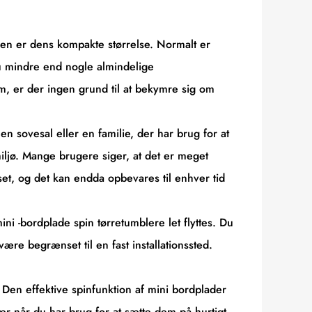
eren er dens kompakte størrelse. Normalt er
u mindre end nogle almindelige
m, er der ingen grund til at bekymre sig om
en sovesal eller en familie, der har brug for at
 miljø. Mange brugere siger, at det er meget
et, og det kan endda opbevares til enhver tid
ni -bordplade spin tørretumblere let flyttes. Du
ære begrænset til en fast installationssted.
 Den effektive spinfunktion af mini bordplader
især når du har brug for at sætte dem på hurtigt