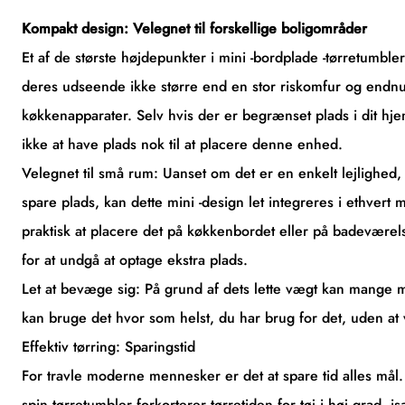
Kompakt design: Velegnet til forskellige boligområder
Et af de største højdepunkter i mini -bordplade -tørretumbl
deres udseende ikke større end en stor riskomfur og endn
køkkenapparater. Selv hvis der er begrænset plads i dit hje
ikke at have plads nok til at placere denne enhed.
Velegnet til små rum: Uanset om det er en enkelt lejlighed, 
spare plads, kan dette mini -design let integreres i ethvert
praktisk at placere det på køkkenbordet eller på badeværels
for at undgå at optage ekstra plads.
Let at bevæge sig: På grund af dets lette vægt kan mange mi
kan bruge det hvor som helst, du har brug for det, uden at v
Effektiv tørring: Sparingstid
For travle moderne mennesker er det at spare tid alles mål.
spin tørretumbler forkorterer tørretiden for tøj i høj grad, 