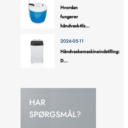
Hvordan
fungerer
håndvask-tils...
2026-05-11
Håndvaskemaskineindstilling:
D...
HAR
SPØRGSMÅL?