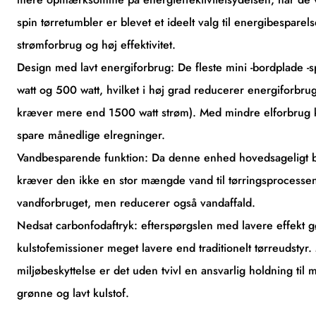
spin tørretumbler er blevet et ideelt valg til energibespare
strømforbrug og høj effektivitet.
Design med lavt energiforbrug: De fleste mini -bordplade -
watt og 500 watt, hvilket i høj grad reducerer energiforbrug
kræver mere end 1500 watt strøm). Med mindre elforbrug kan
spare månedlige elregninger.
Vandbesparende funktion: Da denne enhed hovedsageligt bruger
kræver den ikke en stor mængde vand til tørringsprocessen
vandforbruget, men reducerer også vandaffald.
Nedsat carbonfodaftryk: efterspørgslen med lavere effekt gø
kulstofemissioner meget lavere end traditionelt tørreudsty
miljøbeskyttelse er det uden tvivl en ansvarlig holdning til
grønne og lavt kulstof.