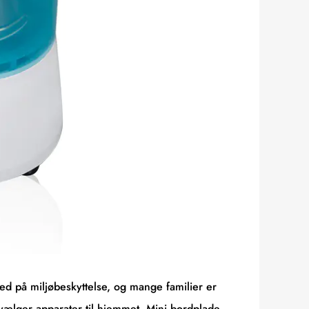
å miljøbeskyttelse, og mange familier er
ælger apparater til hjemmet. Mini bordplade