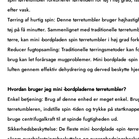
efter vask.
Tørring af hurtig spin: Denne tørretumbler bruger højhastigh
tøj på få minutter. Sammenlignet med traditionelle tørretum
tørre, kan mini -bordpladen spin tørretumbler i høj grad forko
Reducer fugtopsamling: Traditionelle tørringsmetoder kan f
brug kan let forårsage mugproblemer. Mini bordplade -spin -
luften gennem effektiv dehydrering og derved beskytte hj
Hvordan bruger jeg mini -bordpladerne tørretumbler?
Enkel betjening: Brug af denne enhed er meget enkel. Brug
tørretumbleren, indstille spin -tiden og trykke på startkna
bruge centrifugalkraft til at spinde fugtigheden ud.
Sikkerhedsbeskyttelse: De fleste mini -bordplade -spin -tør
såsom overbelastningsbeskyttelse og overophedningsbeskyttel