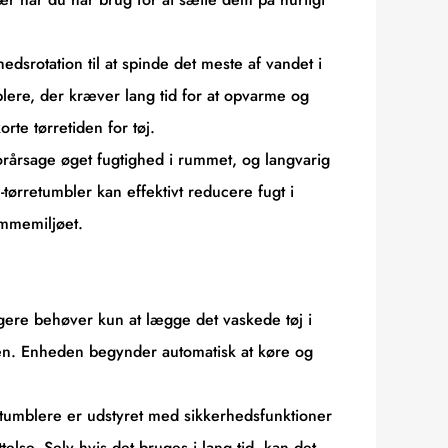
edsrotation til at spinde det meste af vandet i
blere, der kræver lang tid for at opvarme og
rte tørretiden for tøj.
orårsage øget fugtighed i rummet, og langvarig
tørretumbler kan effektivt reducere fugt i
emmemiljøet.
ere behøver kun at lægge det vaskede tøj i
ppen. Enheden begynder automatisk at køre og
retumblere er udstyret med sikkerhedsfunktioner
se. Selv hvis det bruges i lang tid, kan det