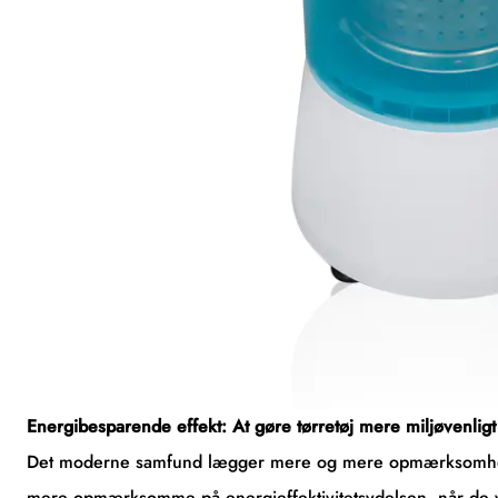
Energibesparende effekt: At gøre tørretøj mere miljøvenligt
Det moderne samfund lægger mere og mere opmærksomhed p
mere opmærksomme på energieffektivitetsydelsen, når de v